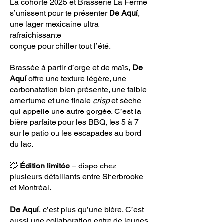
La cohorte 2025 et Brasserie La Ferme
s’unissent pour te présenter
De Aquí
,
une lager mexicaine ultra
rafraîchissante
conçue pour chiller tout l’été.
Brassée à partir d’orge et de maïs,
De
Aquí
offre une texture légère, une
carbonatation bien présente, une faible
amertume et une finale
crisp
et sèche
qui appelle une autre gorgée. C’est la
bière parfaite pour les BBQ, les 5 à 7
sur le patio ou les escapades au bord
du lac.
💥
Édition limitée
– dispo chez
plusieurs détaillants entre Sherbrooke
et Montréal.
De Aquí
, c’est plus qu’une bière. C’est
aussi une collaboration entre de jeunes